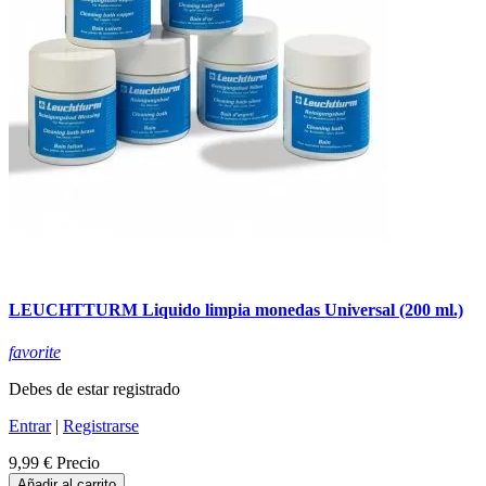
LEUCHTTURM Liquido limpia monedas Universal (200 ml.)
favorite
Debes de estar registrado
Entrar
|
Registrarse
9,99 €
Precio
Añadir al carrito