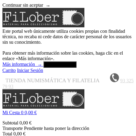
Continuar sin aceptar
→
Este portal web únicamente utiliza cookies propias con finalidad
técnica, no recaba ni cede datos de carácter personal de los usuarios
sin su conocimiento.
Para obtener más información sobre las cookies, haga clic en el
enlace «Más información».
Más información
→
Aceptar y cerrar
Carrito
Iniciar Sesión
TIENDA NUMISMÁTICA Y FILATELIA
93 325
79 93
Mi Cesta
0
0,00 €
Subtotal
0,00 €
Transporte
Pendiente hasta poner la dirección
Total
0,00 €