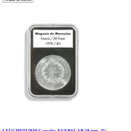
LEUCHTTURM Capsulas EVERSLAB 18 mm. (5)