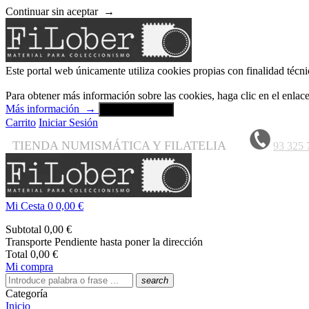
Continuar sin aceptar
→
Este portal web únicamente utiliza cookies propias con finalidad técni
Para obtener más información sobre las cookies, haga clic en el enla
Más información
→
Aceptar y cerrar
Carrito
Iniciar Sesión
TIENDA NUMISMÁTICA Y FILATELIA
93 325 
Mi Cesta
0
0,00 €
Subtotal
0,00 €
Transporte
Pendiente hasta poner la dirección
Total
0,00 €
Mi compra
search
Categoría
Inicio