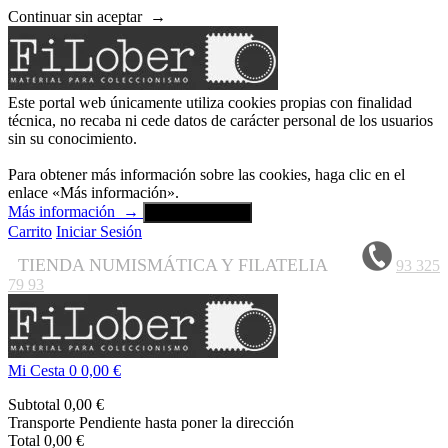
Continuar sin aceptar
→
Este portal web únicamente utiliza cookies propias con finalidad
técnica, no recaba ni cede datos de carácter personal de los usuarios
sin su conocimiento.
Para obtener más información sobre las cookies, haga clic en el
enlace «Más información».
Más información
→
Aceptar y cerrar
Carrito
Iniciar Sesión
TIENDA NUMISMÁTICA Y FILATELIA
93 325
79 93
Mi Cesta
0
0,00 €
Subtotal
0,00 €
Transporte
Pendiente hasta poner la dirección
Total
0,00 €