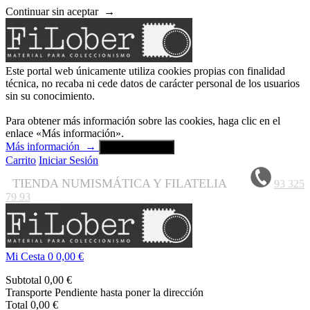
Continuar sin aceptar
→
Este portal web únicamente utiliza cookies propias con finalidad
técnica, no recaba ni cede datos de carácter personal de los usuarios
sin su conocimiento.
Para obtener más información sobre las cookies, haga clic en el
enlace «Más información».
Más información
→
Aceptar y cerrar
Carrito
Iniciar Sesión
TIENDA NUMISMÁTICA Y FILATELIA
93 325
79 93
Mi Cesta
0
0,00 €
Subtotal
0,00 €
Transporte
Pendiente hasta poner la dirección
Total
0,00 €