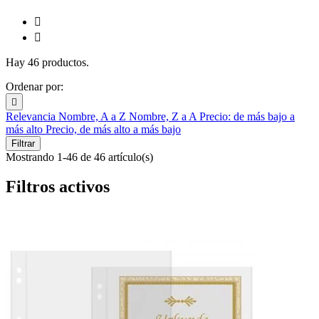


Hay 46 productos.
Ordenar por:

Relevancia
Nombre, A a Z
Nombre, Z a A
Precio: de más bajo a
más alto
Precio, de más alto a más bajo
Filtrar
Mostrando 1-46 de 46 artículo(s)
Filtros activos