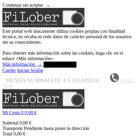
Continuar sin aceptar
→
Este portal web únicamente utiliza cookies propias con finalidad
técnica, no recaba ni cede datos de carácter personal de los usuarios
sin su conocimiento.
Para obtener más información sobre las cookies, haga clic en el
enlace «Más información».
Más información
→
Aceptar y cerrar
Carrito
Iniciar Sesión
TIENDA NUMISMÁTICA Y FILATELIA
93 325
79 93
Mi Cesta
0
0,00 €
Subtotal
0,00 €
Transporte
Pendiente hasta poner la dirección
Total
0,00 €