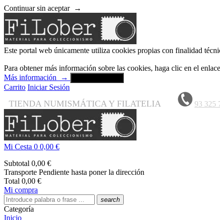
Continuar sin aceptar
→
Este portal web únicamente utiliza cookies propias con finalidad técni
Para obtener más información sobre las cookies, haga clic en el enla
Más información
→
Aceptar y cerrar
Carrito
Iniciar Sesión
TIENDA NUMISMÁTICA Y FILATELIA
93 325 
Mi Cesta
0
0,00 €
Subtotal
0,00 €
Transporte
Pendiente hasta poner la dirección
Total
0,00 €
Mi compra
search
Categoría
Inicio