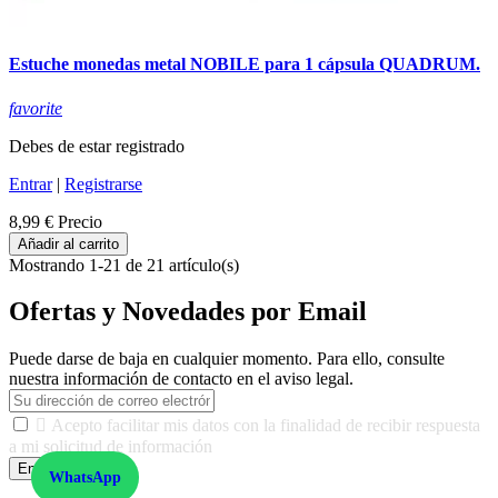
Estuche monedas metal NOBILE para 1 cápsula QUADRUM.
favorite
Debes de estar registrado
Entrar
|
Registrarse
8,99 €
Precio
Añadir al carrito
Mostrando 1-21 de 21 artículo(s)
Ofertas y Novedades por Email
Puede darse de baja en cualquier momento. Para ello, consulte
nuestra información de contacto en el aviso legal.

Acepto facilitar mis datos con la finalidad de recibir respuesta
a mi solicitud de información
Enviar
WhatsApp
De conformidad con las leyes y normativas aplicables, tienes