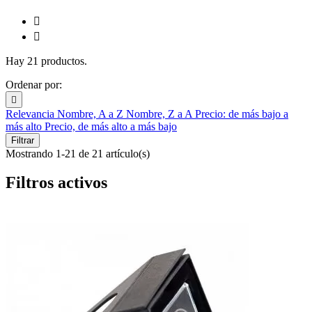


Hay 21 productos.
Ordenar por:

Relevancia
Nombre, A a Z
Nombre, Z a A
Precio: de más bajo a
más alto
Precio, de más alto a más bajo
Filtrar
Mostrando 1-21 de 21 artículo(s)
Filtros activos