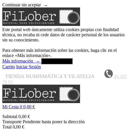
Continuar sin aceptar
→
Este portal web únicamente utiliza cookies propias con finalidad
técnica, no recaba ni cede datos de carácter personal de los usuarios
sin su conocimiento.
Para obtener más información sobre las cookies, haga clic en el
enlace «Más información».
Más información
→
Aceptar y cerrar
Carrito
Iniciar Sesión
TIENDA NUMISMÁTICA Y FILATELIA
93 325
79 93
Mi Cesta
0
0,00 €
Subtotal
0,00 €
Transporte
Pendiente hasta poner la dirección
Total
0,00 €