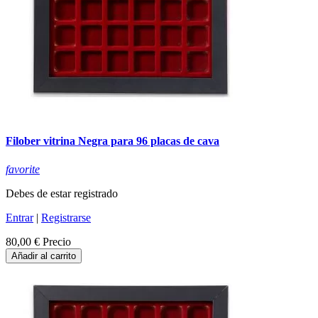
Filober vitrina Negra para 96 placas de cava
favorite
Debes de estar registrado
Entrar
|
Registrarse
80,00 €
Precio
Añadir al carrito