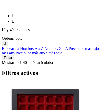


Hay 40 productos.
Ordenar por:

Relevancia
Nombre, A a Z
Nombre, Z a A
Precio: de más bajo a
más alto
Precio, de más alto a más bajo
Filtrar
Mostrando 1-40 de 40 artículo(s)
Filtros activos