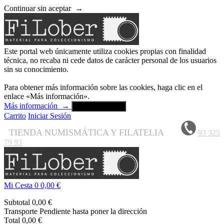
Continuar sin aceptar
→
Este portal web únicamente utiliza cookies propias con finalidad
técnica, no recaba ni cede datos de carácter personal de los usuarios
sin su conocimiento.
Para obtener más información sobre las cookies, haga clic en el
enlace «Más información».
Más información
→
Aceptar y cerrar
Carrito
Iniciar Sesión
TIENDA NUMISMÁTICA Y FILATELIA
93 325
79 93
Mi Cesta
0
0,00 €
Subtotal
0,00 €
Transporte
Pendiente hasta poner la dirección
Total
0,00 €