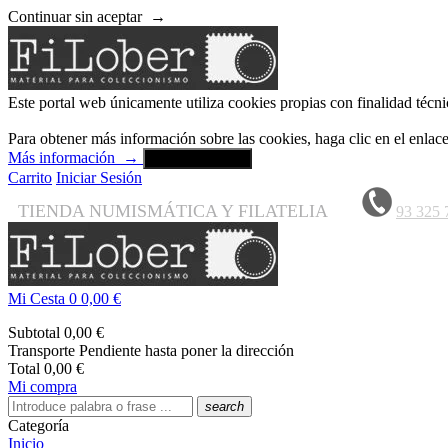
Continuar sin aceptar
→
Este portal web únicamente utiliza cookies propias con finalidad técni
Para obtener más información sobre las cookies, haga clic en el enla
Más información
→
Aceptar y cerrar
Carrito
Iniciar Sesión
TIENDA NUMISMÁTICA Y FILATELIA
93 325 
Mi Cesta
0
0,00 €
Subtotal
0,00 €
Transporte
Pendiente hasta poner la dirección
Total
0,00 €
Mi compra
search
Categoría
Inicio