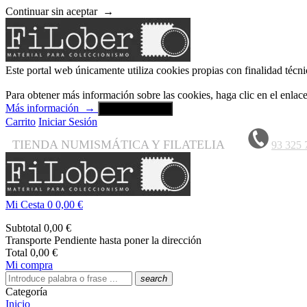
Continuar sin aceptar
→
Este portal web únicamente utiliza cookies propias con finalidad técni
Para obtener más información sobre las cookies, haga clic en el enla
Más información
→
Aceptar y cerrar
Carrito
Iniciar Sesión
TIENDA NUMISMÁTICA Y FILATELIA
93 325 
Mi Cesta
0
0,00 €
Subtotal
0,00 €
Transporte
Pendiente hasta poner la dirección
Total
0,00 €
Mi compra
search
Categoría
Inicio