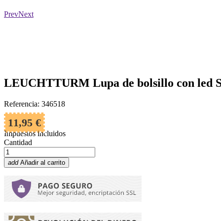
Prev
Next
LEUCHTTURM Lupa de bolsillo con led S
Referencia: 346518
11,95 €
Impuestos incluidos
Cantidad
add
Añadir al carrito