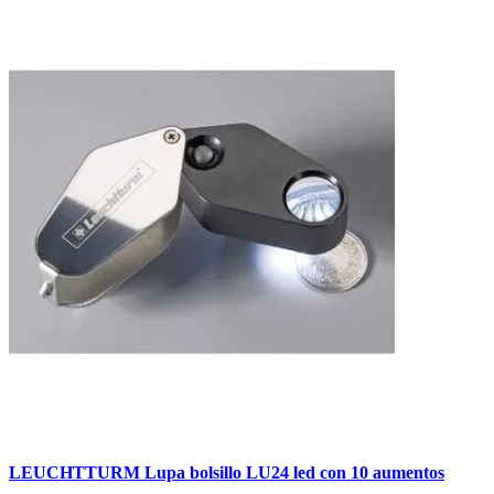
LEUCHTTURM Lupa bolsillo LU24 led con 10 aumentos