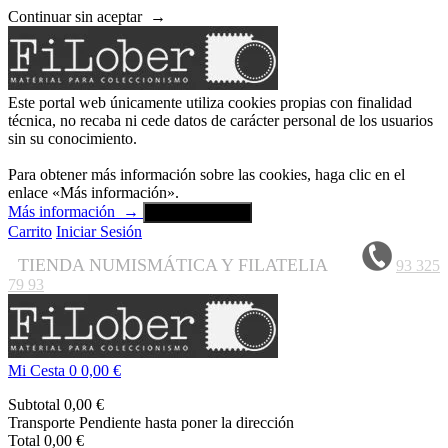
Continuar sin aceptar
→
Este portal web únicamente utiliza cookies propias con finalidad
técnica, no recaba ni cede datos de carácter personal de los usuarios
sin su conocimiento.
Para obtener más información sobre las cookies, haga clic en el
enlace «Más información».
Más información
→
Aceptar y cerrar
Carrito
Iniciar Sesión
TIENDA NUMISMÁTICA Y FILATELIA
93 325
79 93
Mi Cesta
0
0,00 €
Subtotal
0,00 €
Transporte
Pendiente hasta poner la dirección
Total
0,00 €