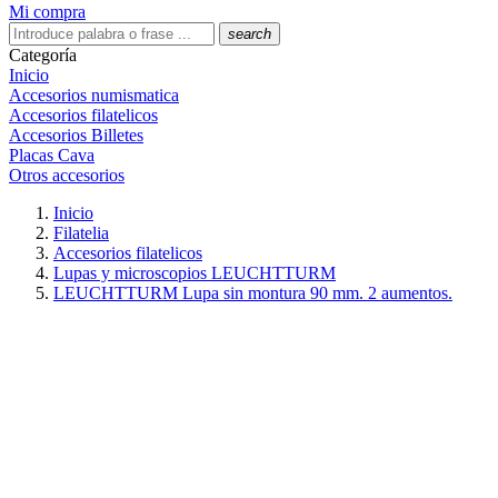
Mi compra
search
Categoría
Inicio
Accesorios numismatica
Accesorios filatelicos
Accesorios Billetes
Placas Cava
Otros accesorios
Inicio
Filatelia
Accesorios filatelicos
Lupas y microscopios LEUCHTTURM
LEUCHTTURM Lupa sin montura 90 mm. 2 aumentos.