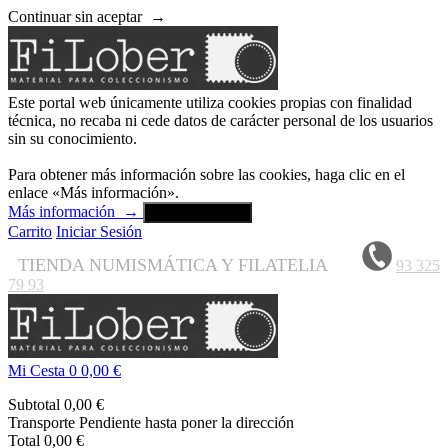
Continuar sin aceptar
→
Este portal web únicamente utiliza cookies propias con finalidad
técnica, no recaba ni cede datos de carácter personal de los usuarios
sin su conocimiento.
Para obtener más información sobre las cookies, haga clic en el
enlace «Más información».
Más información
→
Aceptar y cerrar
Carrito
Iniciar Sesión
TIENDA NUMISMÁTICA Y FILATELIA
93 325
79 93
Mi Cesta
0
0,00 €
Subtotal
0,00 €
Transporte
Pendiente hasta poner la dirección
Total
0,00 €