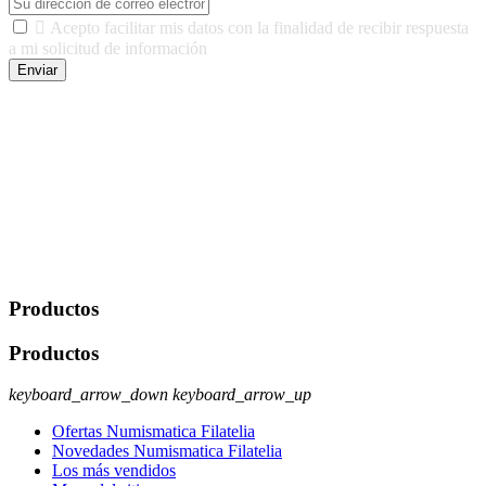

Acepto facilitar mis datos con la finalidad de recibir respuesta
a mi solicitud de información
Enviar
De conformidad con las leyes y normativas aplicables, tienes
derecho a acceder, rectificar, limitar el tratamiento, oposición,
portabilidad y supresión de tus datos. Responsable De Tratamiento:
Javier Agustin Lopez Berdejo Finalidad: Mantener relaciones
comerciales/transaccionales con los usuarios interesados.
Legitimación: Consentimiento del usuario interesado. Destinatarios:
No se cederán datos a terceros, salvo autorización expresa del
usuario u obligación o permiso legal. Derechos: Acceso,
rectificación, supresión y oposición, entre otros. Para saber cómo
ejercer estos derechos visite nuestra página de
protección de datos
.
Productos
Productos
keyboard_arrow_down
keyboard_arrow_up
Ofertas Numismatica Filatelia
Novedades Numismatica Filatelia
Los más vendidos