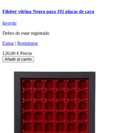
Filober vitrina Negra para 192 placas de cava
favorite
Debes de estar registrado
Entrar
|
Registrarse
120,00 €
Precio
Añadir al carrito