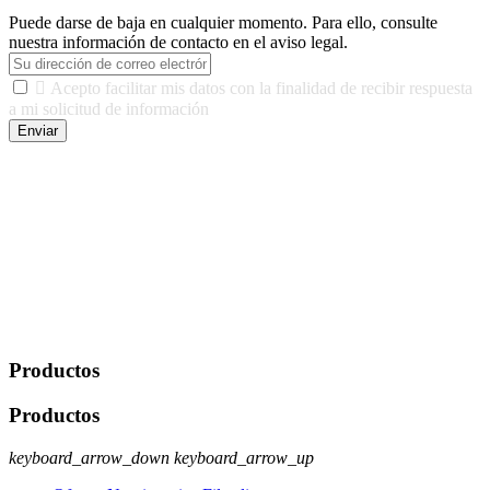
Puede darse de baja en cualquier momento. Para ello, consulte
nuestra información de contacto en el aviso legal.

Acepto facilitar mis datos con la finalidad de recibir respuesta
a mi solicitud de información
Enviar
De conformidad con las leyes y normativas aplicables, tienes
derecho a acceder, rectificar, limitar el tratamiento, oposición,
portabilidad y supresión de tus datos. Responsable De Tratamiento:
Javier Agustin Lopez Berdejo Finalidad: Mantener relaciones
comerciales/transaccionales con los usuarios interesados.
Legitimación: Consentimiento del usuario interesado. Destinatarios:
No se cederán datos a terceros, salvo autorización expresa del
usuario u obligación o permiso legal. Derechos: Acceso,
rectificación, supresión y oposición, entre otros. Para saber cómo
ejercer estos derechos visite nuestra página de
protección de datos
.
Productos
Productos
keyboard_arrow_down
keyboard_arrow_up