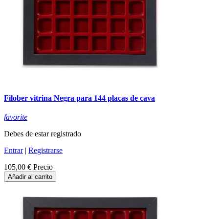
Filober vitrina Negra para 144 placas de cava
favorite
Debes de estar registrado
Entrar
|
Registrarse
105,00 €
Precio
Añadir al carrito