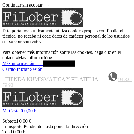
Continuar sin aceptar
→
Este portal web únicamente utiliza cookies propias con finalidad
técnica, no recaba ni cede datos de carácter personal de los usuarios
sin su conocimiento.
Para obtener más información sobre las cookies, haga clic en el
enlace «Más información».
Más información
→
Aceptar y cerrar
Carrito
Iniciar Sesión
TIENDA NUMISMÁTICA Y FILATELIA
93 325
79 93
Mi Cesta
0
0,00 €
Subtotal
0,00 €
Transporte
Pendiente hasta poner la dirección
Total
0,00 €