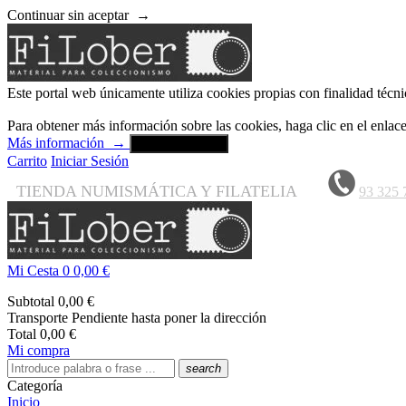
Continuar sin aceptar
→
Este portal web únicamente utiliza cookies propias con finalidad técni
Para obtener más información sobre las cookies, haga clic en el enla
Más información
→
Aceptar y cerrar
Carrito
Iniciar Sesión
TIENDA NUMISMÁTICA Y FILATELIA
93 325 
Mi Cesta
0
0,00 €
Subtotal
0,00 €
Transporte
Pendiente hasta poner la dirección
Total
0,00 €
Mi compra
search
Categoría
Inicio