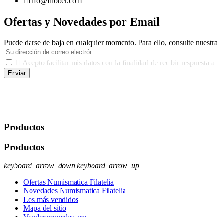

info@filober.com
Ofertas y Novedades por Email
Puede darse de baja en cualquier momento. Para ello, consulte nuestra

Acepto facilitar mis datos con la finalidad de recibir respuesta a
Enviar
De conformidad con las leyes y normativas aplicables, tienes derecho a
Lopez Berdejo Finalidad: Mantener relaciones comerciales/transacciona
autorización expresa del usuario u obligación o permiso legal. Derecho
datos
.
Productos
Productos
keyboard_arrow_down
keyboard_arrow_up
Ofertas Numismatica Filatelia
Novedades Numismatica Filatelia
Los más vendidos
Mapa del sitio
Vender monedas oro