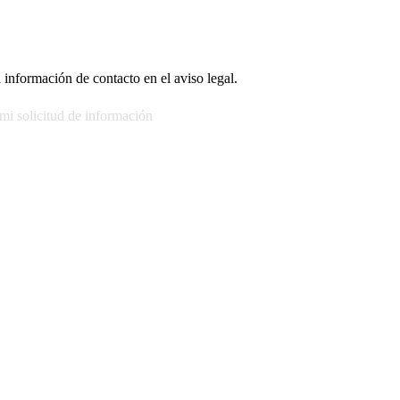
 información de contacto en el aviso legal.
 mi solicitud de información
 acceder, rectificar, limitar el tratamiento, oposición, portabilidad y s
les con los usuarios interesados. Legitimación: Consentimiento del usua
s: Acceso, rectificación, supresión y oposición, entre otros. Para saber