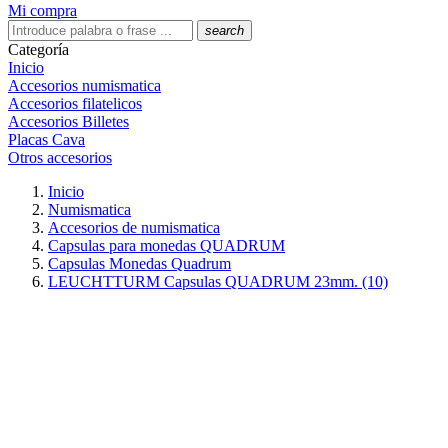
Mi compra
search
Categoría
Inicio
Accesorios numismatica
Accesorios filatelicos
Accesorios Billetes
Placas Cava
Otros accesorios
Inicio
Numismatica
Accesorios de numismatica
Capsulas para monedas QUADRUM
Capsulas Monedas Quadrum
LEUCHTTURM Capsulas QUADRUM 23mm. (10)