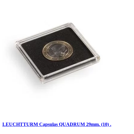
LEUCHTTURM Capsulas QUADRUM 29mm. (10) .