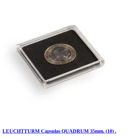
LEUCHTTURM Capsulas QUADRUM 35mm. (10) .