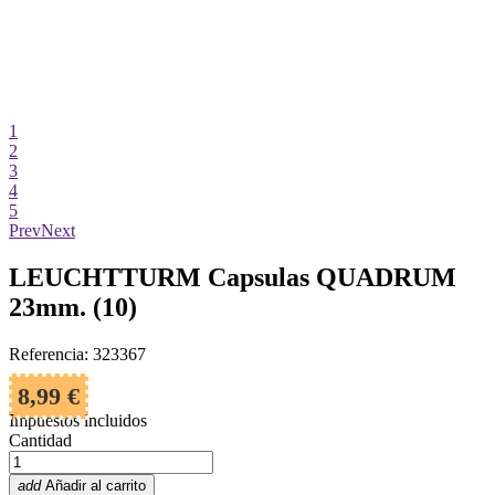
1
2
3
4
5
Prev
Next
LEUCHTTURM Capsulas QUADRUM
23mm. (10)
Referencia: 323367
8,99 €
Impuestos incluidos
Cantidad
add
Añadir al carrito