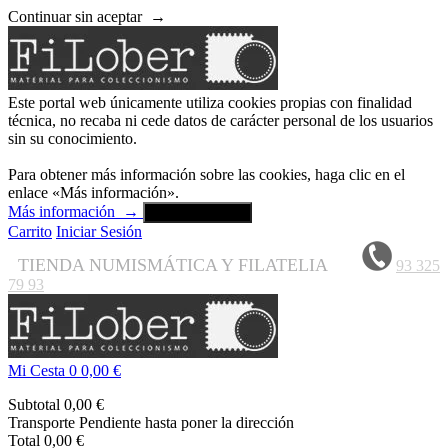
Continuar sin aceptar
→
Este portal web únicamente utiliza cookies propias con finalidad
técnica, no recaba ni cede datos de carácter personal de los usuarios
sin su conocimiento.
Para obtener más información sobre las cookies, haga clic en el
enlace «Más información».
Más información
→
Aceptar y cerrar
Carrito
Iniciar Sesión
TIENDA NUMISMÁTICA Y FILATELIA
93 325
79 93
Mi Cesta
0
0,00 €
Subtotal
0,00 €
Transporte
Pendiente hasta poner la dirección
Total
0,00 €