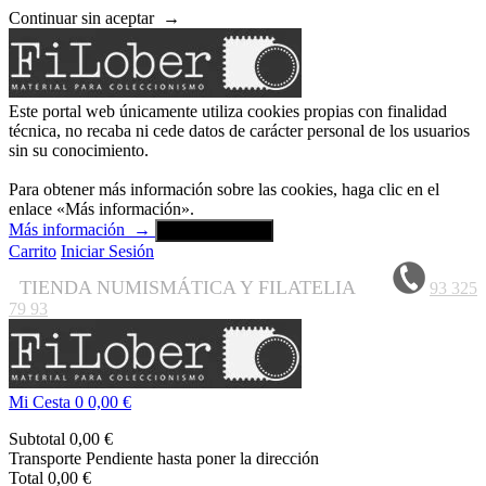
Continuar sin aceptar
→
Este portal web únicamente utiliza cookies propias con finalidad
técnica, no recaba ni cede datos de carácter personal de los usuarios
sin su conocimiento.
Para obtener más información sobre las cookies, haga clic en el
enlace «Más información».
Más información
→
Aceptar y cerrar
Carrito
Iniciar Sesión
TIENDA NUMISMÁTICA Y FILATELIA
93 325
79 93
Mi Cesta
0
0,00 €
Subtotal
0,00 €
Transporte
Pendiente hasta poner la dirección
Total
0,00 €