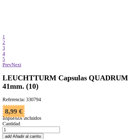
1
2
3
4
5
Prev
Next
LEUCHTTURM Capsulas QUADRUM
41mm. (10)
Referencia: 330794
8,99 €
Impuestos incluidos
Cantidad
add
Añadir al carrito