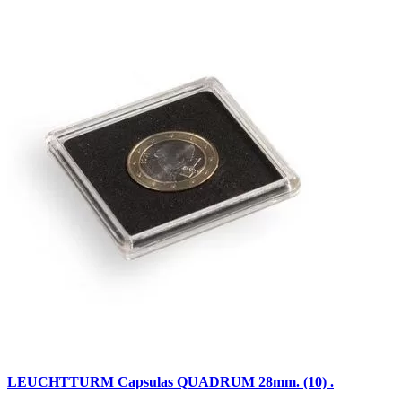
LEUCHTTURM Capsulas QUADRUM 28mm. (10) .