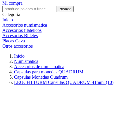
Mi compra
search
Categoría
Inicio
Accesorios numismatica
Accesorios filatelicos
Accesorios Billetes
Placas Cava
Otros accesorios
Inicio
Numismatica
Accesorios de numismatica
Capsulas para monedas QUADRUM
Capsulas Monedas Quadrum
LEUCHTTURM Capsulas QUADRUM 41mm. (10)