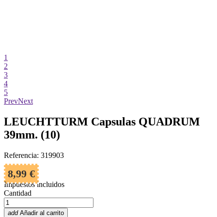
1
2
3
4
5
Prev
Next
LEUCHTTURM Capsulas QUADRUM
39mm. (10)
Referencia: 319903
8,99 €
Impuestos incluidos
Cantidad
add
Añadir al carrito