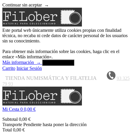
Continuar sin aceptar
→
Este portal web únicamente utiliza cookies propias con finalidad
técnica, no recaba ni cede datos de carácter personal de los usuarios
sin su conocimiento.
Para obtener más información sobre las cookies, haga clic en el
enlace «Más información».
Más información
→
Aceptar y cerrar
Carrito
Iniciar Sesión
TIENDA NUMISMÁTICA Y FILATELIA
93 325
79 93
Mi Cesta
0
0,00 €
Subtotal
0,00 €
Transporte
Pendiente hasta poner la dirección
Total
0,00 €