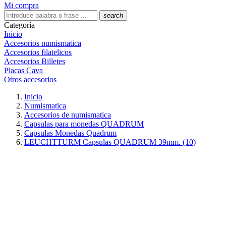
Mi compra
search
Categoría
Inicio
Accesorios numismatica
Accesorios filatelicos
Accesorios Billetes
Placas Cava
Otros accesorios
Inicio
Numismatica
Accesorios de numismatica
Capsulas para monedas QUADRUM
Capsulas Monedas Quadrum
LEUCHTTURM Capsulas QUADRUM 39mm. (10)