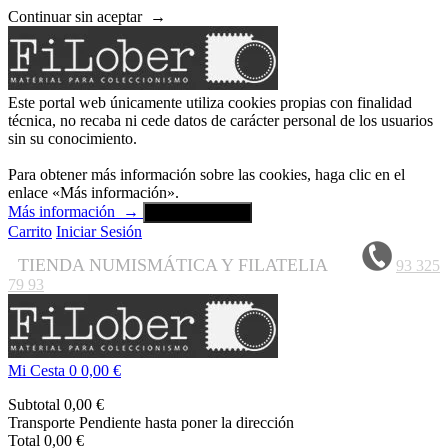
Continuar sin aceptar
→
Este portal web únicamente utiliza cookies propias con finalidad
técnica, no recaba ni cede datos de carácter personal de los usuarios
sin su conocimiento.
Para obtener más información sobre las cookies, haga clic en el
enlace «Más información».
Más información
→
Aceptar y cerrar
Carrito
Iniciar Sesión
TIENDA NUMISMÁTICA Y FILATELIA
93 325
79 93
Mi Cesta
0
0,00 €
Subtotal
0,00 €
Transporte
Pendiente hasta poner la dirección
Total
0,00 €