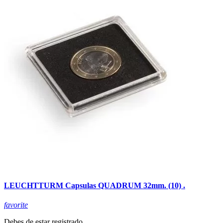
LEUCHTTURM Capsulas QUADRUM 32mm. (10) .
favorite
Debes de estar registrado