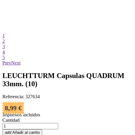
1
2
3
4
5
Prev
Next
LEUCHTTURM Capsulas QUADRUM
33mm. (10)
Referencia: 327634
8,99 €
Impuestos incluidos
Cantidad
add
Añadir al carrito