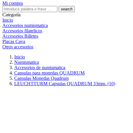
Mi compra
search
Categoría
Inicio
Accesorios numismatica
Accesorios filatelicos
Accesorios Billetes
Placas Cava
Otros accesorios
Inicio
Numismatica
Accesorios de numismatica
Capsulas para monedas QUADRUM
Capsulas Monedas Quadrum
LEUCHTTURM Capsulas QUADRUM 33mm. (10)