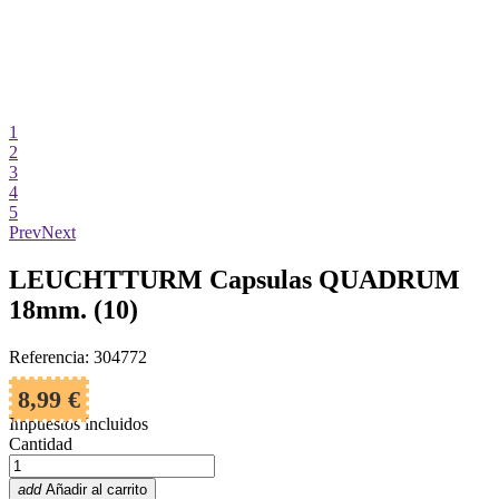
1
2
3
4
5
Prev
Next
LEUCHTTURM Capsulas QUADRUM
18mm. (10)
Referencia: 304772
8,99 €
Impuestos incluidos
Cantidad
add
Añadir al carrito