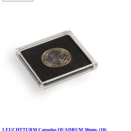
LEUCHTTURM Capsulas QUADRUM 38mm. (10)