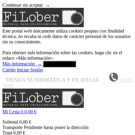
Continuar sin aceptar
→
Este portal web únicamente utiliza cookies propias con finalidad
técnica, no recaba ni cede datos de carácter personal de los usuarios
sin su conocimiento.
Para obtener más información sobre las cookies, haga clic en el
enlace «Más información».
Más información
→
Aceptar y cerrar
Carrito
Iniciar Sesión
TIENDA NUMISMÁTICA Y FILATELIA
93 325
79 93
Mi Cesta
0
0,00 €
Subtotal
0,00 €
Transporte
Pendiente hasta poner la dirección
Total
0,00 €