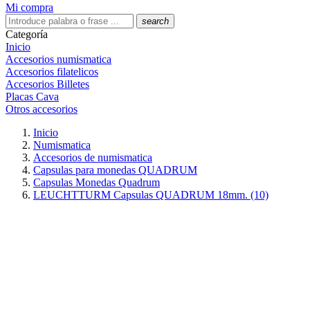
Mi compra
search
Categoría
Inicio
Accesorios numismatica
Accesorios filatelicos
Accesorios Billetes
Placas Cava
Otros accesorios
Inicio
Numismatica
Accesorios de numismatica
Capsulas para monedas QUADRUM
Capsulas Monedas Quadrum
LEUCHTTURM Capsulas QUADRUM 18mm. (10)