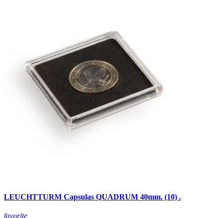
LEUCHTTURM Capsulas QUADRUM 40mm. (10) .
favorite