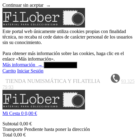
Continuar sin aceptar
→
Este portal web únicamente utiliza cookies propias con finalidad
técnica, no recaba ni cede datos de carácter personal de los usuarios
sin su conocimiento.
Para obtener más información sobre las cookies, haga clic en el
enlace «Más información».
Más información
→
Aceptar y cerrar
Carrito
Iniciar Sesión
TIENDA NUMISMÁTICA Y FILATELIA
93 325
79 93
Mi Cesta
0
0,00 €
Subtotal
0,00 €
Transporte
Pendiente hasta poner la dirección
Total
0,00 €