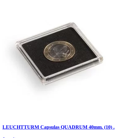
LEUCHTTURM Capsulas QUADRUM 40mm. (10) .