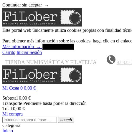
Continuar sin aceptar
→
Este portal web únicamente utiliza cookies propias con finalidad técni
Para obtener más información sobre las cookies, haga clic en el enla
Más información
→
Aceptar y cerrar
Carrito
Iniciar Sesión
TIENDA NUMISMÁTICA Y FILATELIA
93 325 
Mi Cesta
0
0,00 €
Subtotal
0,00 €
Transporte
Pendiente hasta poner la dirección
Total
0,00 €
Mi compra
search
Categoría
Inicio