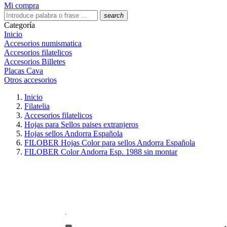
Mi compra
search
Categoría
Inicio
Accesorios numismatica
Accesorios filatelicos
Accesorios Billetes
Placas Cava
Otros accesorios
Inicio
Filatelia
Accesorios filatelicos
Hojas para Sellos paises extranjeros
Hojas sellos Andorra Española
FILOBER Hojas Color para sellos Andorra Española
FILOBER Color Andorra Esp. 1988 sin montar