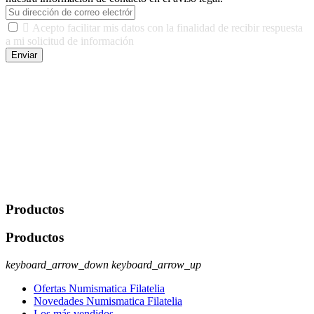

Acepto facilitar mis datos con la finalidad de recibir respuesta
a mi solicitud de información
Enviar
De conformidad con las leyes y normativas aplicables, tienes
derecho a acceder, rectificar, limitar el tratamiento, oposición,
portabilidad y supresión de tus datos. Responsable De Tratamiento:
Javier Agustin Lopez Berdejo Finalidad: Mantener relaciones
comerciales/transaccionales con los usuarios interesados.
Legitimación: Consentimiento del usuario interesado. Destinatarios:
No se cederán datos a terceros, salvo autorización expresa del
usuario u obligación o permiso legal. Derechos: Acceso,
rectificación, supresión y oposición, entre otros. Para saber cómo
ejercer estos derechos visite nuestra página de
protección de datos
.
Productos
Productos
keyboard_arrow_down
keyboard_arrow_up
Ofertas Numismatica Filatelia
Novedades Numismatica Filatelia
Los más vendidos