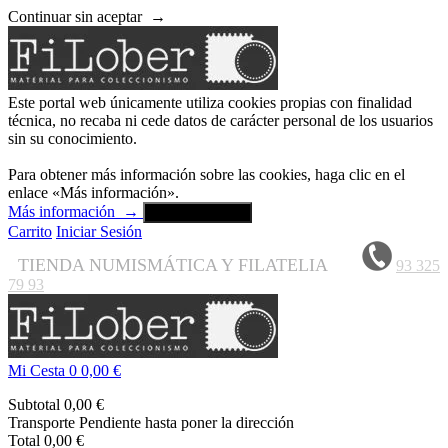
Continuar sin aceptar
→
Este portal web únicamente utiliza cookies propias con finalidad
técnica, no recaba ni cede datos de carácter personal de los usuarios
sin su conocimiento.
Para obtener más información sobre las cookies, haga clic en el
enlace «Más información».
Más información
→
Aceptar y cerrar
Carrito
Iniciar Sesión
TIENDA NUMISMÁTICA Y FILATELIA
93 325
79 93
Mi Cesta
0
0,00 €
Subtotal
0,00 €
Transporte
Pendiente hasta poner la dirección
Total
0,00 €