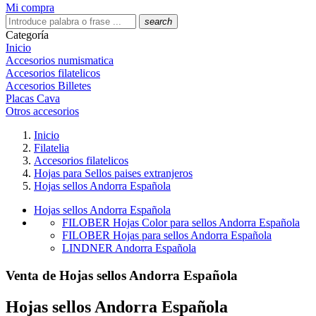
Mi compra
search
Categoría
Inicio
Accesorios numismatica
Accesorios filatelicos
Accesorios Billetes
Placas Cava
Otros accesorios
Inicio
Filatelia
Accesorios filatelicos
Hojas para Sellos paises extranjeros
Hojas sellos Andorra Española
Hojas sellos Andorra Española
FILOBER Hojas Color para sellos Andorra Española
FILOBER Hojas para sellos Andorra Española
LINDNER Andorra Española
Venta de Hojas sellos Andorra Española
Hojas sellos Andorra Española