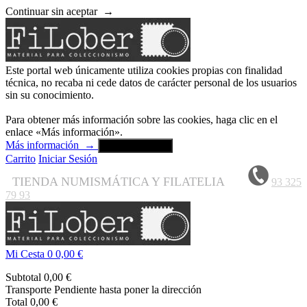
Continuar sin aceptar
→
Este portal web únicamente utiliza cookies propias con finalidad
técnica, no recaba ni cede datos de carácter personal de los usuarios
sin su conocimiento.
Para obtener más información sobre las cookies, haga clic en el
enlace «Más información».
Más información
→
Aceptar y cerrar
Carrito
Iniciar Sesión
TIENDA NUMISMÁTICA Y FILATELIA
93 325
79 93
Mi Cesta
0
0,00 €
Subtotal
0,00 €
Transporte
Pendiente hasta poner la dirección
Total
0,00 €