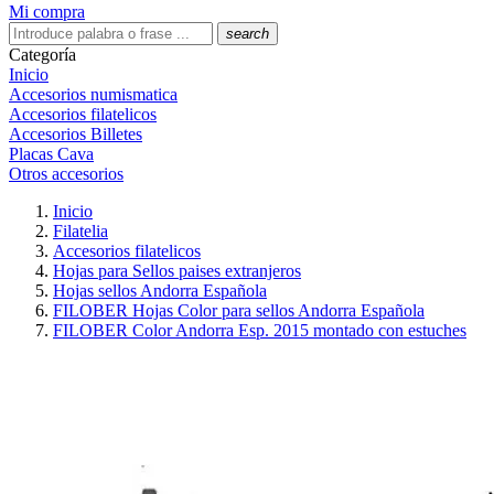
Mi compra
search
Categoría
Inicio
Accesorios numismatica
Accesorios filatelicos
Accesorios Billetes
Placas Cava
Otros accesorios
Inicio
Filatelia
Accesorios filatelicos
Hojas para Sellos paises extranjeros
Hojas sellos Andorra Española
FILOBER Hojas Color para sellos Andorra Española
FILOBER Color Andorra Esp. 2015 montado con estuches