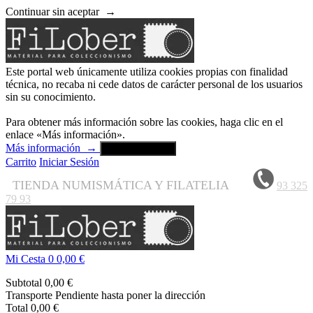
Continuar sin aceptar
→
Este portal web únicamente utiliza cookies propias con finalidad
técnica, no recaba ni cede datos de carácter personal de los usuarios
sin su conocimiento.
Para obtener más información sobre las cookies, haga clic en el
enlace «Más información».
Más información
→
Aceptar y cerrar
Carrito
Iniciar Sesión
TIENDA NUMISMÁTICA Y FILATELIA
93 325
79 93
Mi Cesta
0
0,00 €
Subtotal
0,00 €
Transporte
Pendiente hasta poner la dirección
Total
0,00 €