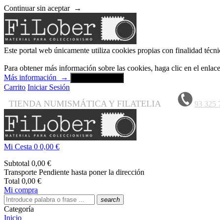
Continuar sin aceptar
→
Este portal web únicamente utiliza cookies propias con finalidad técni
Para obtener más información sobre las cookies, haga clic en el enla
Más información
→
Aceptar y cerrar
Carrito
Iniciar Sesión
TIENDA NUMISMÁTICA Y FILATELIA
93 325 
Mi Cesta
0
0,00 €
Subtotal
0,00 €
Transporte
Pendiente hasta poner la dirección
Total
0,00 €
Mi compra
search
Categoría
Inicio