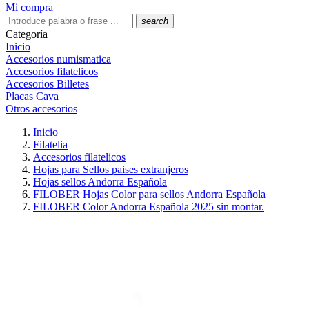
Mi compra
search
Categoría
Inicio
Accesorios numismatica
Accesorios filatelicos
Accesorios Billetes
Placas Cava
Otros accesorios
Inicio
Filatelia
Accesorios filatelicos
Hojas para Sellos paises extranjeros
Hojas sellos Andorra Española
FILOBER Hojas Color para sellos Andorra Española
FILOBER Color Andorra Española 2025 sin montar.