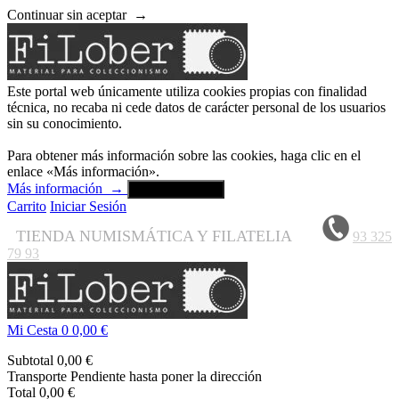
Continuar sin aceptar
→
Este portal web únicamente utiliza cookies propias con finalidad
técnica, no recaba ni cede datos de carácter personal de los usuarios
sin su conocimiento.
Para obtener más información sobre las cookies, haga clic en el
enlace «Más información».
Más información
→
Aceptar y cerrar
Carrito
Iniciar Sesión
TIENDA NUMISMÁTICA Y FILATELIA
93 325
79 93
Mi Cesta
0
0,00 €
Subtotal
0,00 €
Transporte
Pendiente hasta poner la dirección
Total
0,00 €