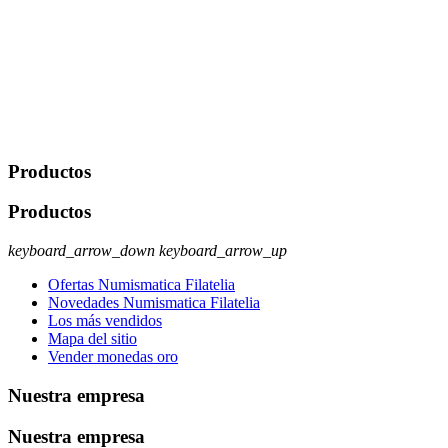
portabilidad y supresión de tus datos. Responsable De Tratamiento:
Javier Agustin Lopez Berdejo Finalidad: Mantener relaciones
comerciales/transaccionales con los usuarios interesados.
Legitimación: Consentimiento del usuario interesado. Destinatarios:
No se cederán datos a terceros, salvo autorización expresa del
usuario u obligación o permiso legal. Derechos: Acceso,
rectificación, supresión y oposición, entre otros. Para saber cómo
ejercer estos derechos visite nuestra página de
protección de datos
.
Productos
Productos
keyboard_arrow_down
keyboard_arrow_up
Ofertas Numismatica Filatelia
Novedades Numismatica Filatelia
Los más vendidos
Mapa del sitio
Vender monedas oro
Nuestra empresa
Nuestra empresa