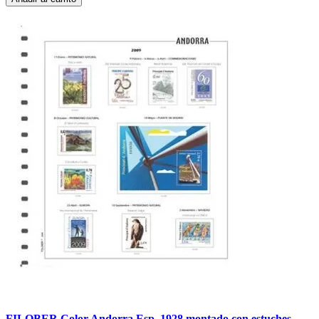
FILOBER Color Andorra Esp. 1928 montado con estuches.