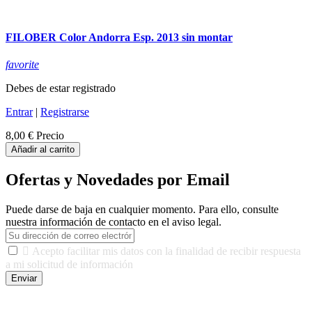
FILOBER Color Andorra Esp. 2013 sin montar
favorite
Debes de estar registrado
Entrar
|
Registrarse
8,00 €
Precio
Añadir al carrito
Ofertas y Novedades por Email
Puede darse de baja en cualquier momento. Para ello, consulte
nuestra información de contacto en el aviso legal.

Acepto facilitar mis datos con la finalidad de recibir respuesta
a mi solicitud de información
Enviar
De conformidad con las leyes y normativas aplicables, tienes
derecho a acceder, rectificar, limitar el tratamiento, oposición,