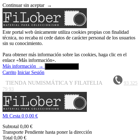
Continuar sin aceptar
→
Este portal web únicamente utiliza cookies propias con finalidad
técnica, no recaba ni cede datos de carácter personal de los usuarios
sin su conocimiento.
Para obtener más información sobre las cookies, haga clic en el
enlace «Más información».
Más información
→
Aceptar y cerrar
Carrito
Iniciar Sesión
TIENDA NUMISMÁTICA Y FILATELIA
93 325
79 93
Mi Cesta
0
0,00 €
Subtotal
0,00 €
Transporte
Pendiente hasta poner la dirección
Total
0,00 €