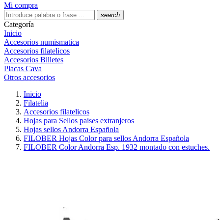
Mi compra
search
Categoría
Inicio
Accesorios numismatica
Accesorios filatelicos
Accesorios Billetes
Placas Cava
Otros accesorios
Inicio
Filatelia
Accesorios filatelicos
Hojas para Sellos paises extranjeros
Hojas sellos Andorra Española
FILOBER Hojas Color para sellos Andorra Española
FILOBER Color Andorra Esp. 1932 montado con estuches.