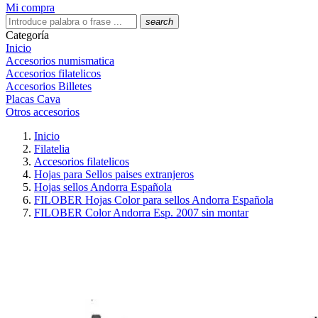
Mi compra
search
Categoría
Inicio
Accesorios numismatica
Accesorios filatelicos
Accesorios Billetes
Placas Cava
Otros accesorios
Inicio
Filatelia
Accesorios filatelicos
Hojas para Sellos paises extranjeros
Hojas sellos Andorra Española
FILOBER Hojas Color para sellos Andorra Española
FILOBER Color Andorra Esp. 2007 sin montar