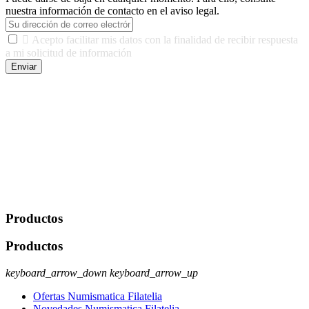
nuestra información de contacto en el aviso legal.

Acepto facilitar mis datos con la finalidad de recibir respuesta
a mi solicitud de información
Enviar
De conformidad con las leyes y normativas aplicables, tienes
derecho a acceder, rectificar, limitar el tratamiento, oposición,
portabilidad y supresión de tus datos. Responsable De Tratamiento:
Javier Agustin Lopez Berdejo Finalidad: Mantener relaciones
comerciales/transaccionales con los usuarios interesados.
Legitimación: Consentimiento del usuario interesado. Destinatarios:
No se cederán datos a terceros, salvo autorización expresa del
usuario u obligación o permiso legal. Derechos: Acceso,
rectificación, supresión y oposición, entre otros. Para saber cómo
ejercer estos derechos visite nuestra página de
protección de datos
.
Productos
Productos
keyboard_arrow_down
keyboard_arrow_up
Ofertas Numismatica Filatelia
Novedades Numismatica Filatelia