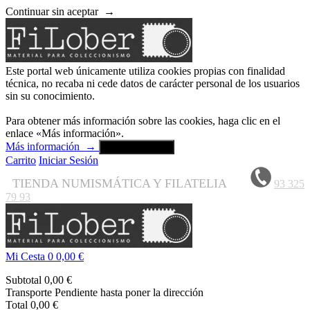
Continuar sin aceptar
→
Este portal web únicamente utiliza cookies propias con finalidad
técnica, no recaba ni cede datos de carácter personal de los usuarios
sin su conocimiento.
Para obtener más información sobre las cookies, haga clic en el
enlace «Más información».
Más información
→
Aceptar y cerrar
Carrito
Iniciar Sesión
TIENDA NUMISMÁTICA Y FILATELIA
93 325
79 93
Mi Cesta
0
0,00 €
Subtotal
0,00 €
Transporte
Pendiente hasta poner la dirección
Total
0,00 €