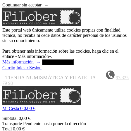
Continuar sin aceptar
→
Este portal web únicamente utiliza cookies propias con finalidad
técnica, no recaba ni cede datos de carácter personal de los usuarios
sin su conocimiento.
Para obtener más información sobre las cookies, haga clic en el
enlace «Más información».
Más información
→
Aceptar y cerrar
Carrito
Iniciar Sesión
TIENDA NUMISMÁTICA Y FILATELIA
93 325
79 93
Mi Cesta
0
0,00 €
Subtotal
0,00 €
Transporte
Pendiente hasta poner la dirección
Total
0,00 €