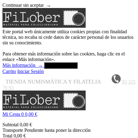
Continuar sin aceptar
→
Este portal web únicamente utiliza cookies propias con finalidad
técnica, no recaba ni cede datos de carácter personal de los usuarios
sin su conocimiento.
Para obtener más información sobre las cookies, haga clic en el
enlace «Más información».
Más información
→
Aceptar y cerrar
Carrito
Iniciar Sesión
TIENDA NUMISMÁTICA Y FILATELIA
93 325
79 93
Mi Cesta
0
0,00 €
Subtotal
0,00 €
Transporte
Pendiente hasta poner la dirección
Total
0,00 €