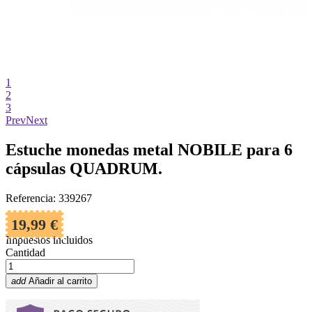
1
2
3
Prev
Next
Estuche monedas metal NOBILE para 6
cápsulas QUADRUM.
Referencia: 339267
19,99 €
Impuestos incluidos
Cantidad
add
Añadir al carrito