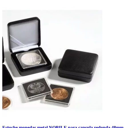
Estuche monedas metal NOBILE para capsula redonda 48mm.