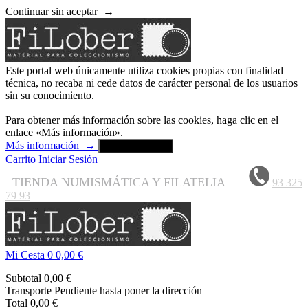
Continuar sin aceptar
→
Este portal web únicamente utiliza cookies propias con finalidad
técnica, no recaba ni cede datos de carácter personal de los usuarios
sin su conocimiento.
Para obtener más información sobre las cookies, haga clic en el
enlace «Más información».
Más información
→
Aceptar y cerrar
Carrito
Iniciar Sesión
TIENDA NUMISMÁTICA Y FILATELIA
93 325
79 93
Mi Cesta
0
0,00 €
Subtotal
0,00 €
Transporte
Pendiente hasta poner la dirección
Total
0,00 €