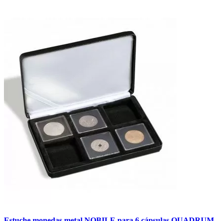
Estuche monedas metal NOBILE para 6 cápsulas QUADRUM.