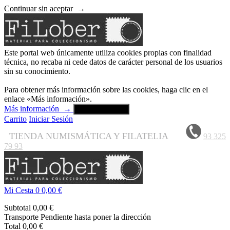
Continuar sin aceptar
→
Este portal web únicamente utiliza cookies propias con finalidad
técnica, no recaba ni cede datos de carácter personal de los usuarios
sin su conocimiento.
Para obtener más información sobre las cookies, haga clic en el
enlace «Más información».
Más información
→
Aceptar y cerrar
Carrito
Iniciar Sesión
TIENDA NUMISMÁTICA Y FILATELIA
93 325
79 93
Mi Cesta
0
0,00 €
Subtotal
0,00 €
Transporte
Pendiente hasta poner la dirección
Total
0,00 €