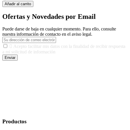
Añadir al carrito
Ofertas y Novedades por Email
Puede darse de baja en cualquier momento. Para ello, consulte
nuestra información de contacto en el aviso legal.

Acepto facilitar mis datos con la finalidad de recibir respuesta
a mi solicitud de información
Enviar
De conformidad con las leyes y normativas aplicables, tienes
derecho a acceder, rectificar, limitar el tratamiento, oposición,
portabilidad y supresión de tus datos. Responsable De Tratamiento:
Javier Agustin Lopez Berdejo Finalidad: Mantener relaciones
comerciales/transaccionales con los usuarios interesados.
Legitimación: Consentimiento del usuario interesado. Destinatarios:
No se cederán datos a terceros, salvo autorización expresa del
usuario u obligación o permiso legal. Derechos: Acceso,
rectificación, supresión y oposición, entre otros. Para saber cómo
ejercer estos derechos visite nuestra página de
protección de datos
.
Productos