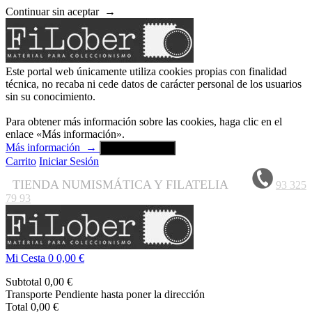
Continuar sin aceptar
→
Este portal web únicamente utiliza cookies propias con finalidad
técnica, no recaba ni cede datos de carácter personal de los usuarios
sin su conocimiento.
Para obtener más información sobre las cookies, haga clic en el
enlace «Más información».
Más información
→
Aceptar y cerrar
Carrito
Iniciar Sesión
TIENDA NUMISMÁTICA Y FILATELIA
93 325
79 93
Mi Cesta
0
0,00 €
Subtotal
0,00 €
Transporte
Pendiente hasta poner la dirección
Total
0,00 €