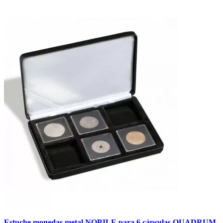
Estuche monedas metal NOBILE para 6 cápsulas QUADRUM.