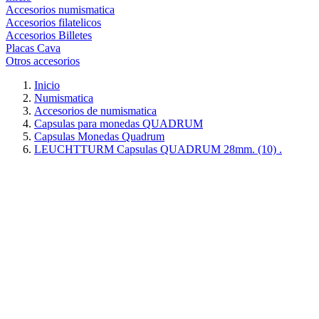
Accesorios numismatica
Accesorios filatelicos
Accesorios Billetes
Placas Cava
Otros accesorios
Inicio
Numismatica
Accesorios de numismatica
Capsulas para monedas QUADRUM
Capsulas Monedas Quadrum
LEUCHTTURM Capsulas QUADRUM 28mm. (10) .