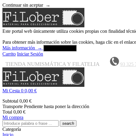
Continuar sin aceptar
→
Este portal web únicamente utiliza cookies propias con finalidad técni
Para obtener más información sobre las cookies, haga clic en el enla
Más información
→
Aceptar y cerrar
Carrito
Iniciar Sesión
TIENDA NUMISMÁTICA Y FILATELIA
93 325 
Mi Cesta
0
0,00 €
Subtotal
0,00 €
Transporte
Pendiente hasta poner la dirección
Total
0,00 €
Mi compra
search
Categoría
Inicio