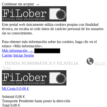
Continuar sin aceptar
→
Este portal web únicamente utiliza cookies propias con finalidad
técnica, no recaba ni cede datos de carácter personal de los usuarios
sin su conocimiento.
Para obtener más información sobre las cookies, haga clic en el
enlace «Más información».
Más información
→
Aceptar y cerrar
Carrito
Iniciar Sesión
TIENDA NUMISMÁTICA Y FILATELIA
93 325
79 93
Mi Cesta
0
0,00 €
Subtotal
0,00 €
Transporte
Pendiente hasta poner la dirección
Total
0,00 €