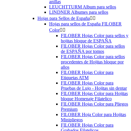
anillas
LEUCHTTURM Album para sellos
LINDNER Albumes para sellos
Hojas para Sellos de España


Hojas para sellos de España FILOBER
Color


FILOBER Hojas Color para sellos y
hojitas bloque de ESPAÑA
FILOBER Hojas Color para sellos
de ESPAÑA por tomos
FILOBER Hojas Color para sellos
procedentes de Hojitas bloque por
años
FILOBER Hojas Color para
Etiquetas ATM
FILOBER Hojas Color para
Pruebas de Lujo - Hojitas sin dentar
FILOBER Hojas Color para Hojitas
bloque Homenaje Filatelico
FILOBER Hojas Color para Pliegos
Premium
FILOBER Hoja Color para Hojitas
Minipliegos
FILOBER Hojas Color para
Grabados Filatelicos