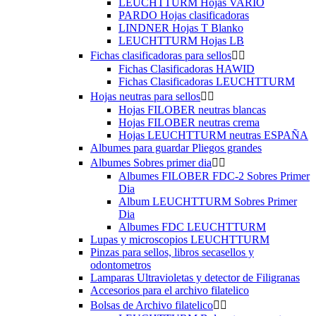
LEUCHTTURM Hojas VARIO
PARDO Hojas clasificadoras
LINDNER Hojas T Blanko
LEUCHTTURM Hojas LB
Fichas clasificadoras para sellos


Fichas Clasificadoras HAWID
Fichas Clasificadoras LEUCHTTURM
Hojas neutras para sellos


Hojas FILOBER neutras blancas
Hojas FILOBER neutras crema
Hojas LEUCHTTURM neutras ESPAÑA
Albumes para guardar Pliegos grandes
Albumes Sobres primer dia


Albumes FILOBER FDC-2 Sobres Primer
Dia
Album LEUCHTTURM Sobres Primer
Dia
Albumes FDC LEUCHTTURM
Lupas y microscopios LEUCHTTURM
Pinzas para sellos, libros secasellos y
odontometros
Lamparas Ultravioletas y detector de Filigranas
Accesorios para el archivo filatelico
Bolsas de Archivo filatelico

