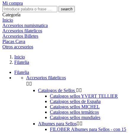
Mi compra
search
Categoría
Inicio
Accesorios numismatica
Accesorios filatelicos
Accesorios Billetes
Placas Cava
Otros accesorios
Inicio
Filatelia
Filatelia
Accesorios filatelicos


Catalogos de Sellos


Catalogos sellos YVERT TELLIER
Catalogos sellos de España
Catalogos sellos MICHEL
Catalogos sellos temáticos
Catalogos sellos mundiales
Albumes para Sellos


FILOBER Albumes para Sellos - con 15