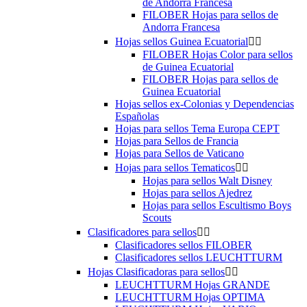
de Andorra Francesa
FILOBER Hojas para sellos de
Andorra Francesa
Hojas sellos Guinea Ecuatorial


FILOBER Hojas Color para sellos
de Guinea Ecuatorial
FILOBER Hojas para sellos de
Guinea Ecuatorial
Hojas sellos ex-Colonias y Dependencias
Españolas
Hojas para sellos Tema Europa CEPT
Hojas para Sellos de Francia
Hojas para Sellos de Vaticano
Hojas para sellos Tematicos


Hojas para sellos Walt Disney
Hojas para sellos Ajedrez
Hojas para sellos Escultismo Boys
Scouts
Clasificadores para sellos


Clasificadores sellos FILOBER
Clasificadores sellos LEUCHTTURM
Hojas Clasificadoras para sellos


LEUCHTTURM Hojas GRANDE
LEUCHTTURM Hojas OPTIMA