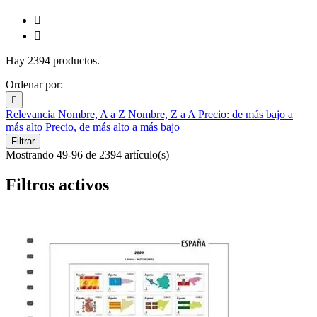


Hay 2394 productos.
Ordenar por:

Relevancia
Nombre, A a Z
Nombre, Z a A
Precio: de más bajo a
más alto
Precio, de más alto a más bajo
Filtrar
Mostrando 49-96 de 2394 artículo(s)
Filtros activos