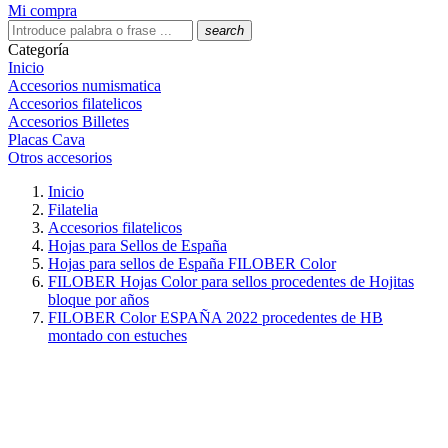
Mi compra
search
Categoría
Inicio
Accesorios numismatica
Accesorios filatelicos
Accesorios Billetes
Placas Cava
Otros accesorios
Inicio
Filatelia
Accesorios filatelicos
Hojas para Sellos de España
Hojas para sellos de España FILOBER Color
FILOBER Hojas Color para sellos procedentes de Hojitas
bloque por años
FILOBER Color ESPAÑA 2022 procedentes de HB
montado con estuches