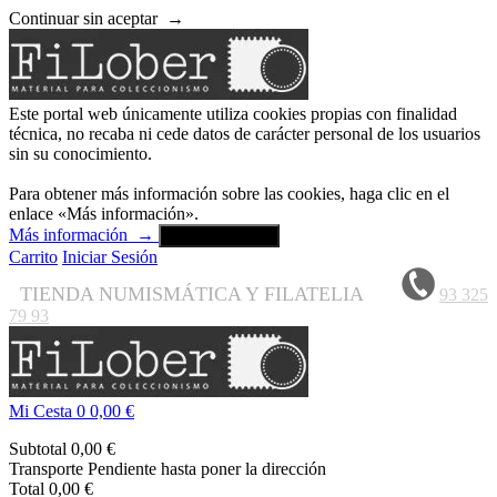
Continuar sin aceptar
→
Este portal web únicamente utiliza cookies propias con finalidad
técnica, no recaba ni cede datos de carácter personal de los usuarios
sin su conocimiento.
Para obtener más información sobre las cookies, haga clic en el
enlace «Más información».
Más información
→
Aceptar y cerrar
Carrito
Iniciar Sesión
TIENDA NUMISMÁTICA Y FILATELIA
93 325
79 93
Mi Cesta
0
0,00 €
Subtotal
0,00 €
Transporte
Pendiente hasta poner la dirección
Total
0,00 €