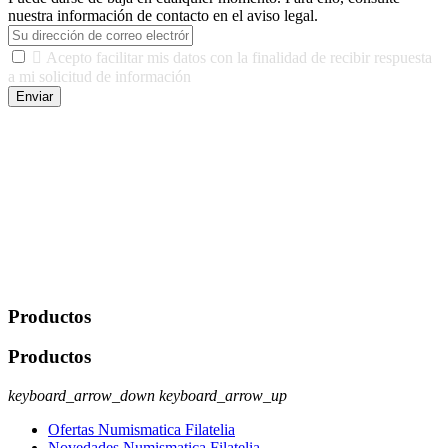
nuestra información de contacto en el aviso legal.

Acepto facilitar mis datos con la finalidad de recibir respuesta
a mi solicitud de información
Enviar
De conformidad con las leyes y normativas aplicables, tienes
derecho a acceder, rectificar, limitar el tratamiento, oposición,
portabilidad y supresión de tus datos. Responsable De Tratamiento:
Javier Agustin Lopez Berdejo Finalidad: Mantener relaciones
comerciales/transaccionales con los usuarios interesados.
Legitimación: Consentimiento del usuario interesado. Destinatarios:
No se cederán datos a terceros, salvo autorización expresa del
usuario u obligación o permiso legal. Derechos: Acceso,
rectificación, supresión y oposición, entre otros. Para saber cómo
ejercer estos derechos visite nuestra página de
protección de datos
.
Productos
Productos
keyboard_arrow_down
keyboard_arrow_up
Ofertas Numismatica Filatelia
Novedades Numismatica Filatelia