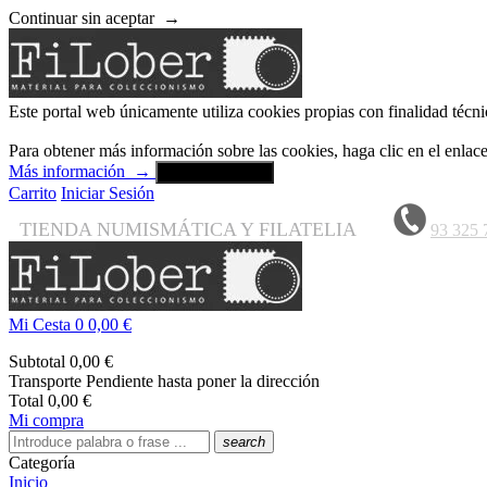
Continuar sin aceptar
→
Este portal web únicamente utiliza cookies propias con finalidad técni
Para obtener más información sobre las cookies, haga clic en el enla
Más información
→
Aceptar y cerrar
Carrito
Iniciar Sesión
TIENDA NUMISMÁTICA Y FILATELIA
93 325 
Mi Cesta
0
0,00 €
Subtotal
0,00 €
Transporte
Pendiente hasta poner la dirección
Total
0,00 €
Mi compra
search
Categoría
Inicio