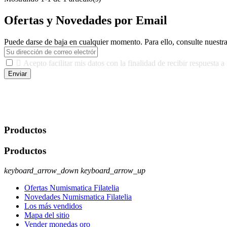
Ofertas y Novedades por Email
Puede darse de baja en cualquier momento. Para ello, consulte nuestra

Acepto facilitar mis datos con la finalidad de recibir respuesta a
Enviar
De conformidad con las leyes y normativas aplicables, tienes derecho a
Lopez Berdejo Finalidad: Mantener relaciones comerciales/transacciona
autorización expresa del usuario u obligación o permiso legal. Derecho
datos
.
Productos
Productos
keyboard_arrow_down
keyboard_arrow_up
Ofertas Numismatica Filatelia
Novedades Numismatica Filatelia
Los más vendidos
Mapa del sitio
Vender monedas oro