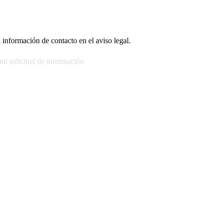
 información de contacto en el aviso legal.
 mi solicitud de información
 acceder, rectificar, limitar el tratamiento, oposición, portabilidad y s
les con los usuarios interesados. Legitimación: Consentimiento del usua
s: Acceso, rectificación, supresión y oposición, entre otros. Para saber