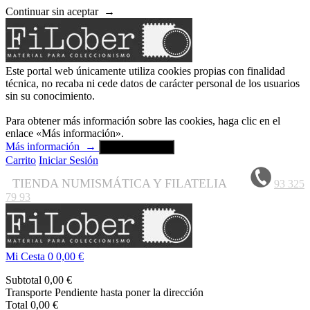
Continuar sin aceptar
→
Este portal web únicamente utiliza cookies propias con finalidad
técnica, no recaba ni cede datos de carácter personal de los usuarios
sin su conocimiento.
Para obtener más información sobre las cookies, haga clic en el
enlace «Más información».
Más información
→
Aceptar y cerrar
Carrito
Iniciar Sesión
TIENDA NUMISMÁTICA Y FILATELIA
93 325
79 93
Mi Cesta
0
0,00 €
Subtotal
0,00 €
Transporte
Pendiente hasta poner la dirección
Total
0,00 €