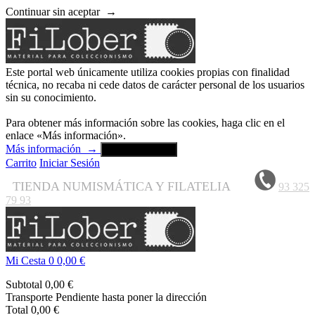
Continuar sin aceptar
→
Este portal web únicamente utiliza cookies propias con finalidad
técnica, no recaba ni cede datos de carácter personal de los usuarios
sin su conocimiento.
Para obtener más información sobre las cookies, haga clic en el
enlace «Más información».
Más información
→
Aceptar y cerrar
Carrito
Iniciar Sesión
TIENDA NUMISMÁTICA Y FILATELIA
93 325
79 93
Mi Cesta
0
0,00 €
Subtotal
0,00 €
Transporte
Pendiente hasta poner la dirección
Total
0,00 €