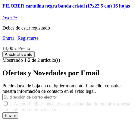
FILOBER cartulina negra banda cristal (17x22.5 cm) 16 hojas
favorite
Debes de estar registrado
Entrar
|
Registrarse
13,00 €
Precio
Añadir al carrito
Mostrando 1-2 de 2 artículo(s)
Ofertas y Novedades por Email
Puede darse de baja en cualquier momento. Para ello, consulte
nuestra información de contacto en el aviso legal.

Acepto facilitar mis datos con la finalidad de recibir respuesta
a mi solicitud de información
Enviar
De conformidad con las leyes y normativas aplicables, tienes
derecho a acceder, rectificar, limitar el tratamiento, oposición,
portabilidad y supresión de tus datos. Responsable De Tratamiento: