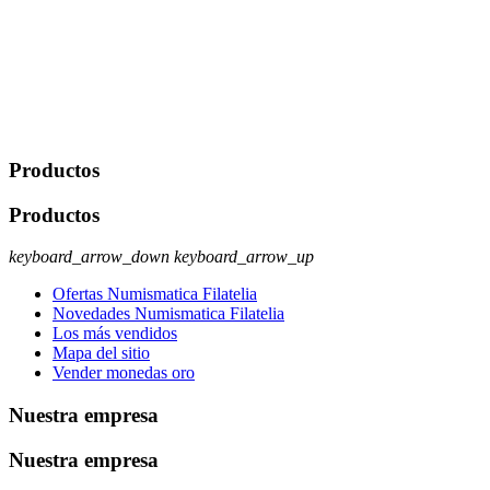
Javier Agustin Lopez Berdejo Finalidad: Mantener relaciones
comerciales/transaccionales con los usuarios interesados.
Legitimación: Consentimiento del usuario interesado. Destinatarios:
No se cederán datos a terceros, salvo autorización expresa del
usuario u obligación o permiso legal. Derechos: Acceso,
rectificación, supresión y oposición, entre otros. Para saber cómo
ejercer estos derechos visite nuestra página de
protección de datos
.
Productos
Productos
keyboard_arrow_down
keyboard_arrow_up
Ofertas Numismatica Filatelia
Novedades Numismatica Filatelia
Los más vendidos
Mapa del sitio
Vender monedas oro
Nuestra empresa
Nuestra empresa