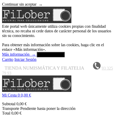
Continuar sin aceptar
→
Este portal web únicamente utiliza cookies propias con finalidad
técnica, no recaba ni cede datos de carácter personal de los usuarios
sin su conocimiento.
Para obtener más información sobre las cookies, haga clic en el
enlace «Más información».
Más información
→
Aceptar y cerrar
Carrito
Iniciar Sesión
TIENDA NUMISMÁTICA Y FILATELIA
93 325
79 93
Mi Cesta
0
0,00 €
Subtotal
0,00 €
Transporte
Pendiente hasta poner la dirección
Total
0,00 €