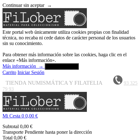
Continuar sin aceptar
→
Este portal web únicamente utiliza cookies propias con finalidad
técnica, no recaba ni cede datos de carácter personal de los usuarios
sin su conocimiento.
Para obtener más información sobre las cookies, haga clic en el
enlace «Más información».
Más información
→
Aceptar y cerrar
Carrito
Iniciar Sesión
TIENDA NUMISMÁTICA Y FILATELIA
93 325
79 93
Mi Cesta
0
0,00 €
Subtotal
0,00 €
Transporte
Pendiente hasta poner la dirección
Total
0,00 €