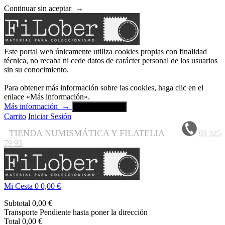
Continuar sin aceptar
→
Este portal web únicamente utiliza cookies propias con finalidad
técnica, no recaba ni cede datos de carácter personal de los usuarios
sin su conocimiento.
Para obtener más información sobre las cookies, haga clic en el
enlace «Más información».
Más información
→
Aceptar y cerrar
Carrito
Iniciar Sesión
TIENDA NUMISMÁTICA Y FILATELIA
93 325
79 93
Mi Cesta
0
0,00 €
Subtotal
0,00 €
Transporte
Pendiente hasta poner la dirección
Total
0,00 €