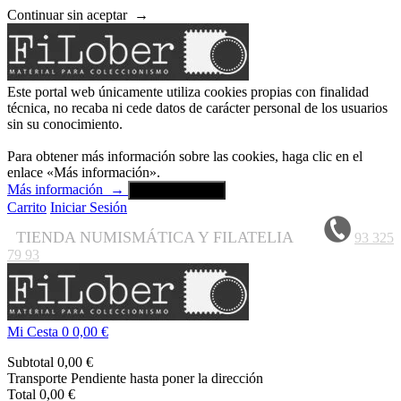
Continuar sin aceptar
→
Este portal web únicamente utiliza cookies propias con finalidad
técnica, no recaba ni cede datos de carácter personal de los usuarios
sin su conocimiento.
Para obtener más información sobre las cookies, haga clic en el
enlace «Más información».
Más información
→
Aceptar y cerrar
Carrito
Iniciar Sesión
TIENDA NUMISMÁTICA Y FILATELIA
93 325
79 93
Mi Cesta
0
0,00 €
Subtotal
0,00 €
Transporte
Pendiente hasta poner la dirección
Total
0,00 €