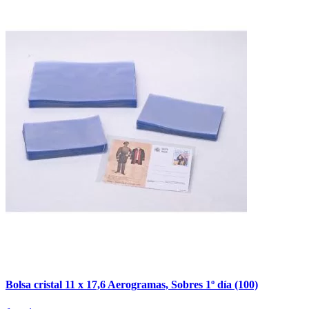
Bolsa cristal 11 x 17,6 Aerogramas, Sobres 1º día (100)