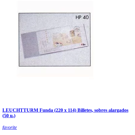
LEUCHTTURM Funda (220 x 114) Billetes, sobres alargados
(50 u.)
favorite