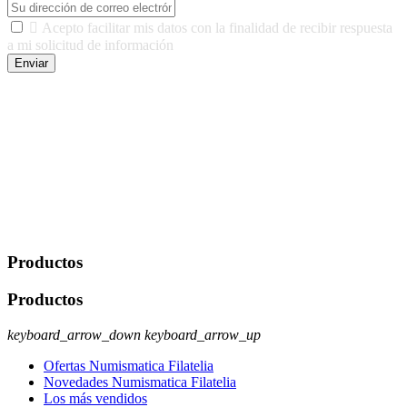

Acepto facilitar mis datos con la finalidad de recibir respuesta
a mi solicitud de información
Enviar
De conformidad con las leyes y normativas aplicables, tienes
derecho a acceder, rectificar, limitar el tratamiento, oposición,
portabilidad y supresión de tus datos. Responsable De Tratamiento:
Javier Agustin Lopez Berdejo Finalidad: Mantener relaciones
comerciales/transaccionales con los usuarios interesados.
Legitimación: Consentimiento del usuario interesado. Destinatarios:
No se cederán datos a terceros, salvo autorización expresa del
usuario u obligación o permiso legal. Derechos: Acceso,
rectificación, supresión y oposición, entre otros. Para saber cómo
ejercer estos derechos visite nuestra página de
protección de datos
.
Productos
Productos
keyboard_arrow_down
keyboard_arrow_up
Ofertas Numismatica Filatelia
Novedades Numismatica Filatelia
Los más vendidos