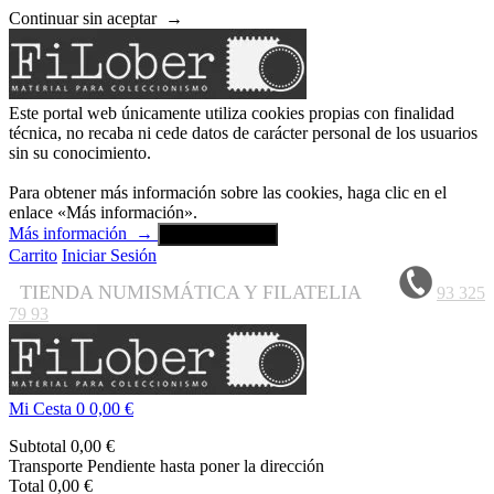
Continuar sin aceptar
→
Este portal web únicamente utiliza cookies propias con finalidad
técnica, no recaba ni cede datos de carácter personal de los usuarios
sin su conocimiento.
Para obtener más información sobre las cookies, haga clic en el
enlace «Más información».
Más información
→
Aceptar y cerrar
Carrito
Iniciar Sesión
TIENDA NUMISMÁTICA Y FILATELIA
93 325
79 93
Mi Cesta
0
0,00 €
Subtotal
0,00 €
Transporte
Pendiente hasta poner la dirección
Total
0,00 €