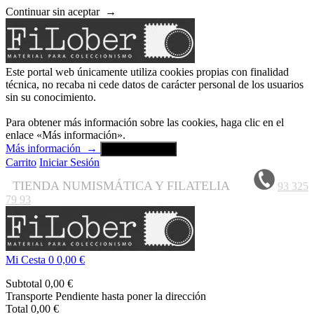
Continuar sin aceptar
→
Este portal web únicamente utiliza cookies propias con finalidad
técnica, no recaba ni cede datos de carácter personal de los usuarios
sin su conocimiento.
Para obtener más información sobre las cookies, haga clic en el
enlace «Más información».
Más información
→
Aceptar y cerrar
Carrito
Iniciar Sesión
TIENDA NUMISMÁTICA Y FILATELIA
93 325
79 93
Mi Cesta
0
0,00 €
Subtotal
0,00 €
Transporte
Pendiente hasta poner la dirección
Total
0,00 €