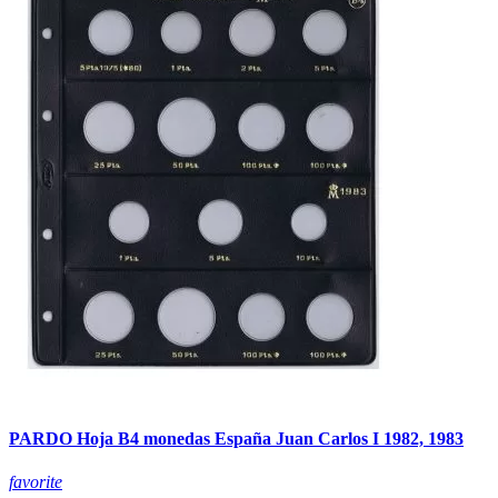
PARDO Hoja B4 monedas España Juan Carlos I 1982, 1983
favorite