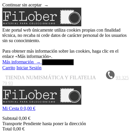
Continuar sin aceptar
→
Este portal web únicamente utiliza cookies propias con finalidad
técnica, no recaba ni cede datos de carácter personal de los usuarios
sin su conocimiento.
Para obtener más información sobre las cookies, haga clic en el
enlace «Más información».
Más información
→
Aceptar y cerrar
Carrito
Iniciar Sesión
TIENDA NUMISMÁTICA Y FILATELIA
93 325
79 93
Mi Cesta
0
0,00 €
Subtotal
0,00 €
Transporte
Pendiente hasta poner la dirección
Total
0,00 €