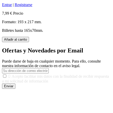
Entrar
|
Registrarse
7,99 €
Precio
Formato: 193 x 217 mm.
Billetes hasta 165x70mm.
Añadir al carrito
Ofertas y Novedades por Email
Puede darse de baja en cualquier momento. Para ello, consulte
nuestra información de contacto en el aviso legal.

Acepto facilitar mis datos con la finalidad de recibir respuesta
a mi solicitud de información
Enviar
De conformidad con las leyes y normativas aplicables, tienes
derecho a acceder, rectificar, limitar el tratamiento, oposición,
portabilidad y supresión de tus datos. Responsable De Tratamiento:
Javier Agustin Lopez Berdejo Finalidad: Mantener relaciones
comerciales/transaccionales con los usuarios interesados.