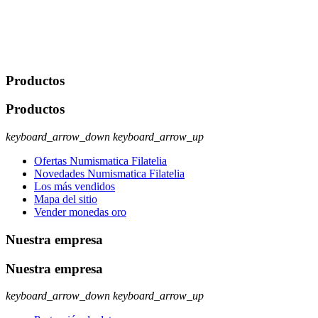
Legitimación: Consentimiento del usuario interesado. Destinatarios:
No se cederán datos a terceros, salvo autorización expresa del
usuario u obligación o permiso legal. Derechos: Acceso,
rectificación, supresión y oposición, entre otros. Para saber cómo
ejercer estos derechos visite nuestra página de
protección de datos
.
Productos
Productos
keyboard_arrow_down
keyboard_arrow_up
Ofertas Numismatica Filatelia
Novedades Numismatica Filatelia
Los más vendidos
Mapa del sitio
Vender monedas oro
Nuestra empresa
Nuestra empresa
keyboard_arrow_down
keyboard_arrow_up