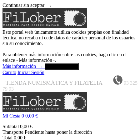
Continuar sin aceptar
→
Este portal web únicamente utiliza cookies propias con finalidad
técnica, no recaba ni cede datos de carácter personal de los usuarios
sin su conocimiento.
Para obtener más información sobre las cookies, haga clic en el
enlace «Más información».
Más información
→
Aceptar y cerrar
Carrito
Iniciar Sesión
TIENDA NUMISMÁTICA Y FILATELIA
93 325
79 93
Mi Cesta
0
0,00 €
Subtotal
0,00 €
Transporte
Pendiente hasta poner la dirección
Total
0,00 €