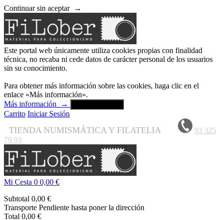
Continuar sin aceptar
→
Este portal web únicamente utiliza cookies propias con finalidad
técnica, no recaba ni cede datos de carácter personal de los usuarios
sin su conocimiento.
Para obtener más información sobre las cookies, haga clic en el
enlace «Más información».
Más información
→
Aceptar y cerrar
Carrito
Iniciar Sesión
TIENDA NUMISMÁTICA Y FILATELIA
93 325
79 93
Mi Cesta
0
0,00 €
Subtotal
0,00 €
Transporte
Pendiente hasta poner la dirección
Total
0,00 €