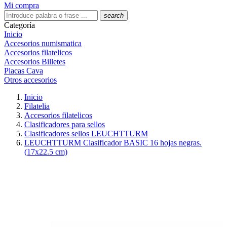
Mi compra
search
Categoría
Inicio
Accesorios numismatica
Accesorios filatelicos
Accesorios Billetes
Placas Cava
Otros accesorios
Inicio
Filatelia
Accesorios filatelicos
Clasificadores para sellos
Clasificadores sellos LEUCHTTURM
LEUCHTTURM Clasificador BASIC 16 hojas negras.
(17x22.5 cm)