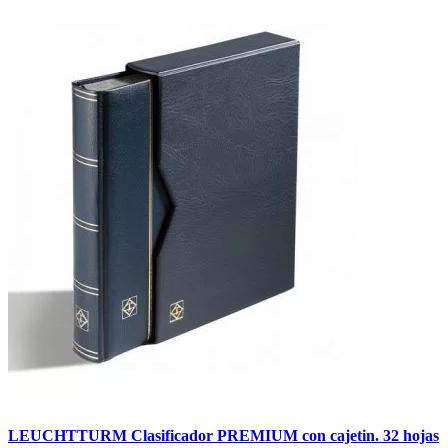
LEUCHTTURM Clasificador PREMIUM con cajetin. 32 hojas