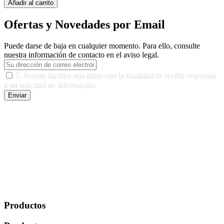
Añadir al carrito
Ofertas y Novedades por Email
Puede darse de baja en cualquier momento. Para ello, consulte
nuestra información de contacto en el aviso legal.

Acepto facilitar mis datos con la finalidad de recibir respuesta
a mi solicitud de información
Enviar
De conformidad con las leyes y normativas aplicables, tienes
derecho a acceder, rectificar, limitar el tratamiento, oposición,
portabilidad y supresión de tus datos. Responsable De Tratamiento:
Javier Agustin Lopez Berdejo Finalidad: Mantener relaciones
comerciales/transaccionales con los usuarios interesados.
Legitimación: Consentimiento del usuario interesado. Destinatarios:
No se cederán datos a terceros, salvo autorización expresa del
usuario u obligación o permiso legal. Derechos: Acceso,
rectificación, supresión y oposición, entre otros. Para saber cómo
ejercer estos derechos visite nuestra página de
protección de datos
.
Productos