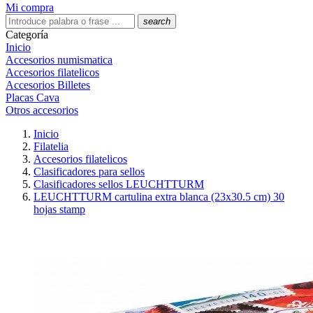
Mi compra
search
Categoría
Inicio
Accesorios numismatica
Accesorios filatelicos
Accesorios Billetes
Placas Cava
Otros accesorios
Inicio
Filatelia
Accesorios filatelicos
Clasificadores para sellos
Clasificadores sellos LEUCHTTURM
LEUCHTTURM cartulina extra blanca (23x30.5 cm) 30
hojas stamp