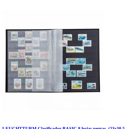
LEUCHTTURM Clasificador BASIC 8 hojas negras. (23x30.5