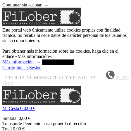
Continuar sin aceptar
→
Este portal web únicamente utiliza cookies propias con finalidad
técnica, no recaba ni cede datos de carácter personal de los usuarios
sin su conocimiento.
Para obtener más información sobre las cookies, haga clic en el
enlace «Más información».
Más información
→
Aceptar y cerrar
Carrito
Iniciar Sesión
TIENDA NUMISMÁTICA Y FILATELIA
93 325
79 93
Mi Cesta
0
0,00 €
Subtotal
0,00 €
Transporte
Pendiente hasta poner la dirección
Total
0,00 €